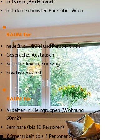
in 15 min „Am Himmel“
mit dem schönsten Blick über Wien
RAUM für
neue Blickwinkel und Perspektiven
Gespräche, Austausch
Selbstreflexion, Rückzug
kreative Auszeit
RAUM für
Arbeiten in Kleingruppen (Wohnung
60m2)
Seminare (bis 10 Personen)
Körperarbeit (bis 5 Personen)