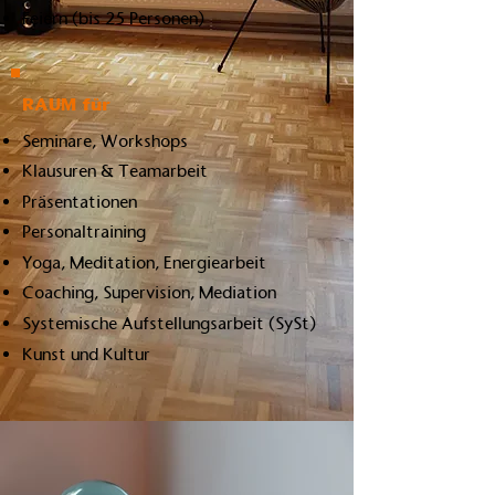
Feiern (bis 25 Personen)
RAUM für
Seminare, Workshops
Klausuren & Teamarbeit
Präsentationen
Personaltraining
Yoga, Meditation, Energiearbeit
Coaching, Supervision, Mediation
Systemische Aufstellungsarbeit (SySt)
Kunst und Kultur