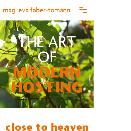
mag. eva faber-tomann
THE ART
OF
MODERN
HOSTING
close to heaven